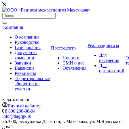
Компания
О компании
Руководство
Реализация газа
Газификация
Пресс-центр
Документы
Для
компании
Новости
О
населения
Закупки
СМИ о нас
т
Для
Вакансии
Объявления
организаций
Реквизиты
Территориальные
абонентские
участки
Задать вопрос
Личный кабинет
8 800 200-98-04
info@dagrgk.ru
367000, республика Дагестан, г. Махачкала, ул. М.Ярагского,
дом 1