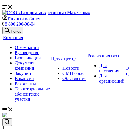
Личный кабинет
8 800 200-98-04
Поиск
Компания
О компании
Руководство
Реализация газа
Газификация
Пресс-центр
Документы
Для
компании
Новости
О
населения
Закупки
СМИ о нас
т
Для
Вакансии
Объявления
организаций
Реквизиты
Территориальные
абонентские
участки