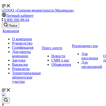
Личный кабинет
8 800 200-98-04
Поиск
Компания
О компании
Руководство
Реализация газа
Газификация
Пресс-центр
Документы
Для
компании
Новости
О
населения
Закупки
СМИ о нас
т
Для
Вакансии
Объявления
организаций
Реквизиты
Территориальные
абонентские
участки