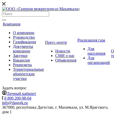
Компания
О компании
Руководство
Реализация газа
Газификация
Пресс-центр
Документы
Для
компании
Новости
О
населения
Закупки
СМИ о нас
т
Для
Вакансии
Объявления
организаций
Реквизиты
Территориальные
абонентские
участки
Задать вопрос
Личный кабинет
8 800 200-98-04
info@dagrgk.ru
367000, республика Дагестан, г. Махачкала, ул. М.Ярагского,
дом 1