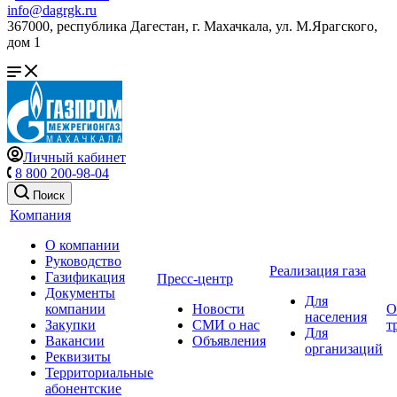
info@dagrgk.ru
367000, республика Дагестан, г. Махачкала, ул. М.Ярагского,
дом 1
Личный кабинет
8 800 200-98-04
Поиск
Компания
О компании
Руководство
Реализация газа
Газификация
Пресс-центр
Документы
Для
компании
Новости
О
населения
Закупки
СМИ о нас
т
Для
Вакансии
Объявления
организаций
Реквизиты
Территориальные
абонентские