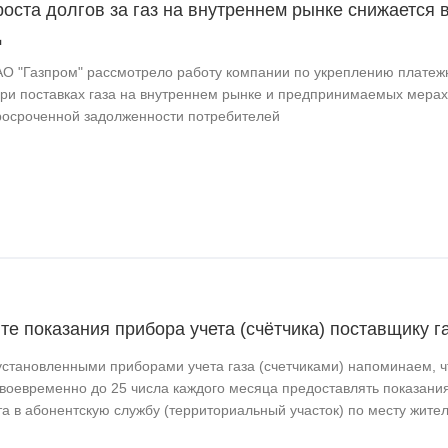
оста долгов за газ на внутреннем рынке снижается 
д
О "Газпром" рассмотрело работу компании по укреплению платеж
ри поставках газа на внутреннем рынке и предпринимаемых мерах
осроченной задолженности потребителей
е показания прибора учета (счётчика) поставщику г
установленными приборами учета газа (счетчиками) напоминаем, ч
воевременно до 25 числа каждого месяца предоставлять показани
а в абонентскую службу (территориальный участок) по месту жите