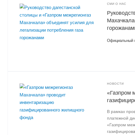
СМИ О НАС
Руководств
Махачкала
горожанам
Официальный 
НОВОСТИ
«Газпром 
газифицир
В рамках про
платежной ди
«Газпром меж
газифицирова