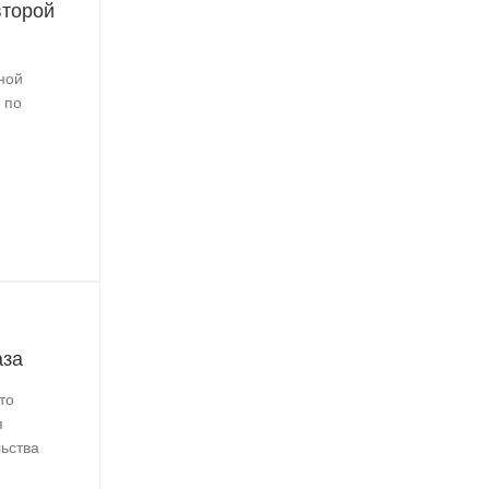
второй
ной
 по
аза
то
я
льства