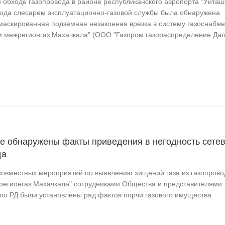
 обходе газопровода в районе республиканского аэропорта "Уйташ
года слесарем эксплуатационно-газовой службы была обнаружена
маскированная подземная незаконная врезка в систему газоснабж
 межрегионгаз Махачкала" (ООО "Газпром газораспределение Даг
не обнаружены факты приведения в негодность сете
да
 совместных мероприятий по выявлению хищений газа из газопров
регионгаз Махачкала" сотрудниками Общества и представителями
о РД были установлены ряд фактов порчи газового имущества