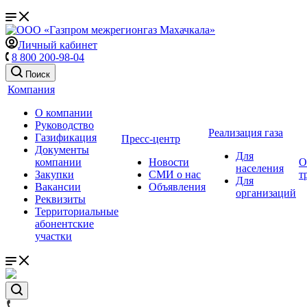
Личный кабинет
8 800 200-98-04
Поиск
Компания
О компании
Руководство
Реализация газа
Газификация
Пресс-центр
Документы
Для
компании
Новости
О
населения
Закупки
СМИ о нас
т
Для
Вакансии
Объявления
организаций
Реквизиты
Территориальные
абонентские
участки