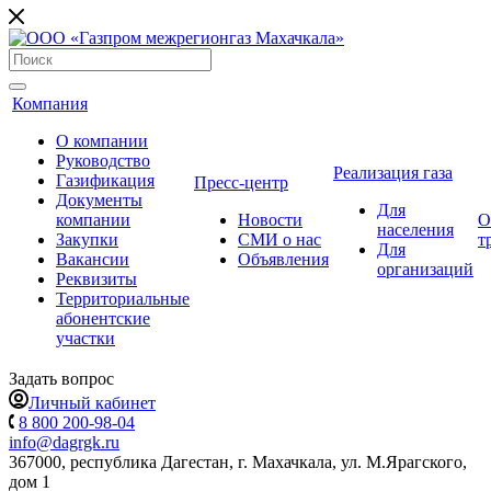
Компания
О компании
Руководство
Реализация газа
Газификация
Пресс-центр
Документы
Для
компании
Новости
О
населения
Закупки
СМИ о нас
т
Для
Вакансии
Объявления
организаций
Реквизиты
Территориальные
абонентские
участки
Задать вопрос
Личный кабинет
8 800 200-98-04
info@dagrgk.ru
367000, республика Дагестан, г. Махачкала, ул. М.Ярагского,
дом 1