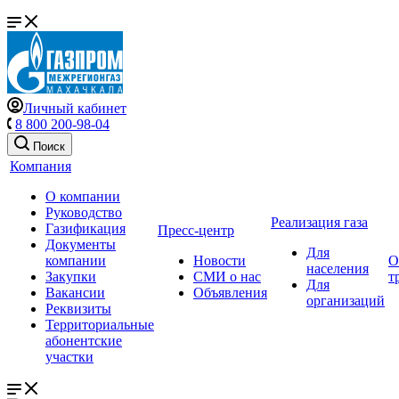
Личный кабинет
8 800 200-98-04
Поиск
Компания
О компании
Руководство
Реализация газа
Газификация
Пресс-центр
Документы
Для
компании
Новости
О
населения
Закупки
СМИ о нас
т
Для
Вакансии
Объявления
организаций
Реквизиты
Территориальные
абонентские
участки