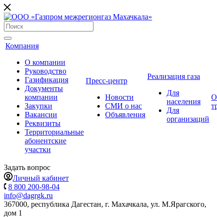
Компания
О компании
Руководство
Реализация газа
Газификация
Пресс-центр
Документы
Для
компании
Новости
О
населения
Закупки
СМИ о нас
т
Для
Вакансии
Объявления
организаций
Реквизиты
Территориальные
абонентские
участки
Задать вопрос
Личный кабинет
8 800 200-98-04
info@dagrgk.ru
367000, республика Дагестан, г. Махачкала, ул. М.Ярагского,
дом 1