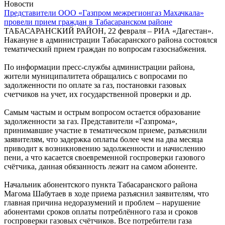
Новости
Представители ООО «Газпром межрегионгаз Махачкала»
провели прием граждан в Табасаранском районе
ТАБАСАРАНСКИЙ РАЙОН, 22 февраля – РИА «Дагестан».
Накануне в администрации Табасаранского района состоялся
тематический прием граждан по вопросам газоснабжения.
По информации пресс-службы администрации района,
жители муниципалитета обращались с вопросами по
задолженности по оплате за газ, постановки газовых
счетчиков на учет, их государственной проверки и др.
Самым частым и острым вопросом остается образование
задолженности за газ. Представители «Газпрома»,
принимавшие участие в тематическом приеме, разъяснили
заявителям, что задержка оплаты более чем на два месяца
приводит к возникновению задолженности и начислению
пени, а что касается своевременной госпроверки газового
счётчика, данная обязанность лежит на самом абоненте.
Начальник абонентского пункта Табасаранского района
Магома Шабутаев в ходе приема разъяснил заявителям, что
главная причина недоразумений и проблем – нарушение
абонентами сроков оплаты потреблённого газа и сроков
госпроверки газовых счётчиков. Все потребители газа