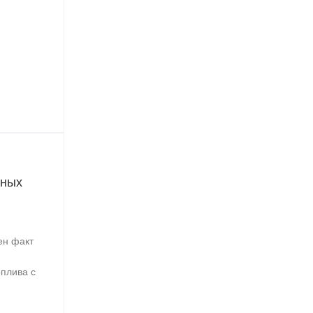
рных
ен факт
оплива с