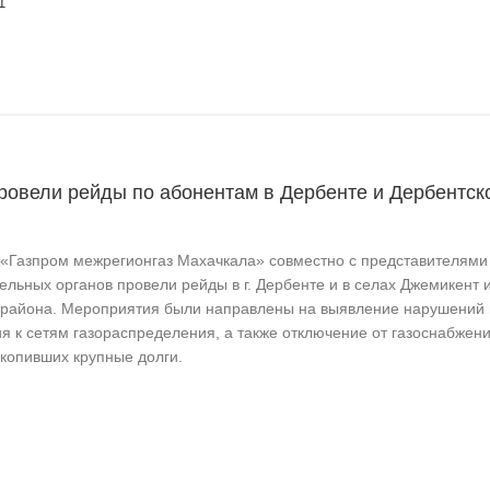
1
ровели рейды по абонентам в Дербенте и Дербентск
«Газпром межрегионгаз Махачкала» совместно с представителями
льных органов провели рейды в г. Дербенте и в селах Джемикент 
 района. Мероприятия были направлены на выявление нарушений 
я к сетям газораспределения, а также отключение от газоснабжен
акопивших крупные долги.