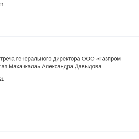
21
стреча генерального директора ООО «Газпром
газ Махачкала» Александра Давыдова
21