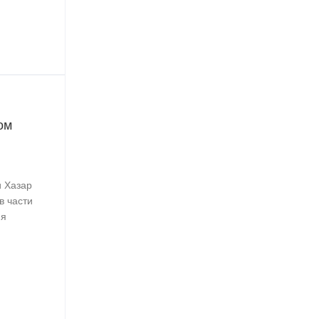
ом
и Хазар
в части
ия