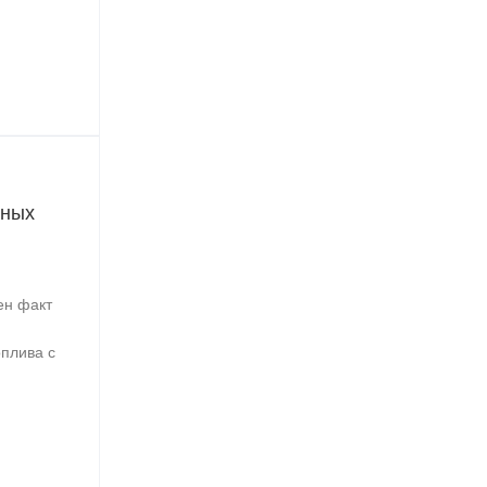
рных
ен факт
оплива с