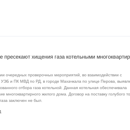
не пресекают хищения газа котельными многокварти
ии очередных проверочных мероприятий, во взаимодействии с
 УЭБ и ПК МВД по РД, в городе Махачкала по улице Перова, выявл
ованного отбора газа котельной. Данная котельная обеспечивала
е многоквартирного жилого дома. Договор на поставку голубого т
газа заключен не был.
1