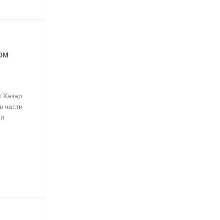
ом
и Хазар
в части
ия