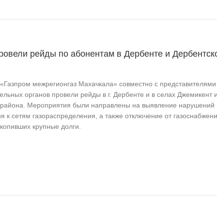
ровели рейды по абонентам в Дербенте и Дербентск
«Газпром межрегионгаз Махачкала» совместно с представителями
льных органов провели рейды в г. Дербенте и в селах Джемикент 
 района. Мероприятия были направлены на выявление нарушений 
я к сетям газораспределения, а также отключение от газоснабжен
акопивших крупные долги.