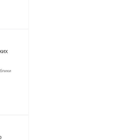
ких
ублики
о