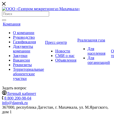
Компания
О компании
Руководство
Реализация газа
Газификация
Пресс-центр
Документы
Для
компании
Новости
О
населения
Закупки
СМИ о нас
т
Для
Вакансии
Объявления
организаций
Реквизиты
Территориальные
абонентские
участки
Задать вопрос
Личный кабинет
8 800 200-98-04
info@dagrgk.ru
367000, республика Дагестан, г. Махачкала, ул. М.Ярагского,
дом 1