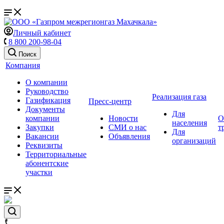
Личный кабинет
8 800 200-98-04
Поиск
Компания
О компании
Руководство
Реализация газа
Газификация
Пресс-центр
Документы
Для
компании
Новости
О
населения
Закупки
СМИ о нас
т
Для
Вакансии
Объявления
организаций
Реквизиты
Территориальные
абонентские
участки