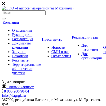
Компания
О компании
Руководство
Реализация газа
Газификация
Пресс-центр
Документы
Для
компании
Новости
О
населения
Закупки
СМИ о нас
т
Для
Вакансии
Объявления
организаций
Реквизиты
Территориальные
абонентские
участки
Задать вопрос
Личный кабинет
8 800 200-98-04
info@dagrgk.ru
367000, республика Дагестан, г. Махачкала, ул. М.Ярагского,
дом 1