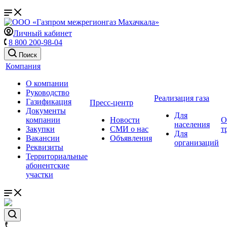
Личный кабинет
8 800 200-98-04
Поиск
Компания
О компании
Руководство
Реализация газа
Газификация
Пресс-центр
Документы
Для
компании
Новости
О
населения
Закупки
СМИ о нас
т
Для
Вакансии
Объявления
организаций
Реквизиты
Территориальные
абонентские
участки