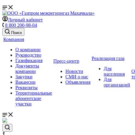
Личный кабинет
8 800 200-98-04
Поиск
Компания
О компании
Руководство
Реализация газа
Газификация
Пресс-центр
Документы
Для
компании
Новости
О
населения
Закупки
СМИ о нас
т
Для
Вакансии
Объявления
организаций
Реквизиты
Территориальные
абонентские
участки