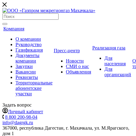
Компания
О компании
Руководство
Реализация газа
Газификация
Пресс-центр
Документы
Для
компании
Новости
О
населения
Закупки
СМИ о нас
т
Для
Вакансии
Объявления
организаций
Реквизиты
Территориальные
абонентские
участки
Задать вопрос
Личный кабинет
8 800 200-98-04
info@dagrgk.ru
367000, республика Дагестан, г. Махачкала, ул. М.Ярагского,
дом 1