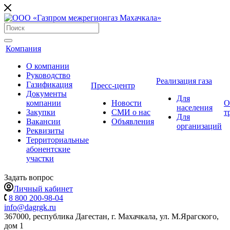
Компания
О компании
Руководство
Реализация газа
Газификация
Пресс-центр
Документы
Для
компании
Новости
О
населения
Закупки
СМИ о нас
т
Для
Вакансии
Объявления
организаций
Реквизиты
Территориальные
абонентские
участки
Задать вопрос
Личный кабинет
8 800 200-98-04
info@dagrgk.ru
367000, республика Дагестан, г. Махачкала, ул. М.Ярагского,
дом 1