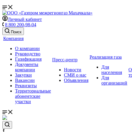
Личный кабинет
8 800 200-98-04
Поиск
Компания
О компании
Руководство
Реализация газа
Газификация
Пресс-центр
Документы
Для
компании
Новости
О
населения
Закупки
СМИ о нас
т
Для
Вакансии
Объявления
организаций
Реквизиты
Территориальные
абонентские
участки