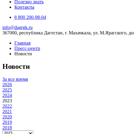
Полезно знать
Контакты
8 800 200-98-04
info@dagrgk.ru
367000, республика Дагестан, г. Махачкала, ул. М.Ярагского, до
Главная
Пресс-центр
Новости
Новости
За все время
2026
2025
2024
2023
2022
2021
2020
2019
2018