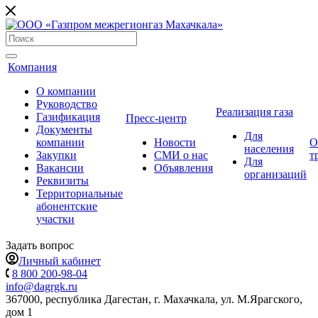
Компания
О компании
Руководство
Реализация газа
Газификация
Пресс-центр
Документы
Для
компании
Новости
О
населения
Закупки
СМИ о нас
т
Для
Вакансии
Объявления
организаций
Реквизиты
Территориальные
абонентские
участки
Задать вопрос
Личный кабинет
8 800 200-98-04
info@dagrgk.ru
367000, республика Дагестан, г. Махачкала, ул. М.Ярагского,
дом 1