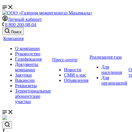
Личный кабинет
8 800 200-98-04
Поиск
Компания
О компании
Руководство
Реализация газа
Газификация
Пресс-центр
Документы
Для
компании
Новости
О
населения
Закупки
СМИ о нас
т
Для
Вакансии
Объявления
организаций
Реквизиты
Территориальные
абонентские
участки