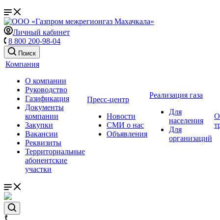
Личный кабинет
8 800 200-98-04
Поиск
Компания
О компании
Руководство
Реализация газа
Газификация
Пресс-центр
Документы
Для
компании
Новости
О
населения
Закупки
СМИ о нас
т
Для
Вакансии
Объявления
организаций
Реквизиты
Территориальные
абонентские
участки