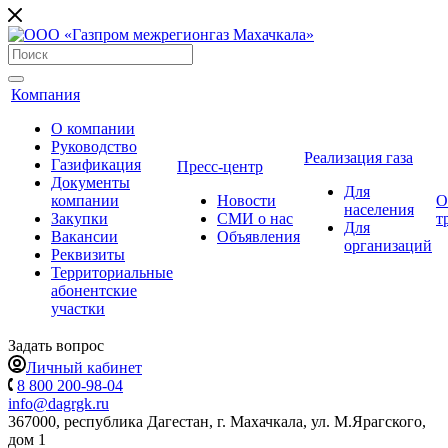
Компания
О компании
Руководство
Реализация газа
Газификация
Пресс-центр
Документы
Для
компании
Новости
О
населения
Закупки
СМИ о нас
т
Для
Вакансии
Объявления
организаций
Реквизиты
Территориальные
абонентские
участки
Задать вопрос
Личный кабинет
8 800 200-98-04
info@dagrgk.ru
367000, республика Дагестан, г. Махачкала, ул. М.Ярагского,
дом 1