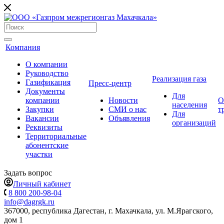
Компания
О компании
Руководство
Реализация газа
Газификация
Пресс-центр
Документы
Для
компании
Новости
О
населения
Закупки
СМИ о нас
т
Для
Вакансии
Объявления
организаций
Реквизиты
Территориальные
абонентские
участки
Задать вопрос
Личный кабинет
8 800 200-98-04
info@dagrgk.ru
367000, республика Дагестан, г. Махачкала, ул. М.Ярагского,
дом 1