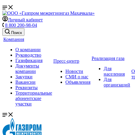
Личный кабинет
8 800 200-98-04
Поиск
Компания
О компании
Руководство
Реализация газа
Газификация
Пресс-центр
Документы
Для
компании
Новости
О
населения
Закупки
СМИ о нас
т
Для
Вакансии
Объявления
организаций
Реквизиты
Территориальные
абонентские
участки