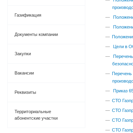
производс
Газификация
Положени
Положени
Документы компании
Положени
Цели в О
Закупки
Перечень 
безопас
Вакансии
Перечень 
производс
Приказ 6
Реквизиты
СТО Газпр
СТО Газпр
Территориальные
абонентские участки
СТО Газпр
СТО Газпр