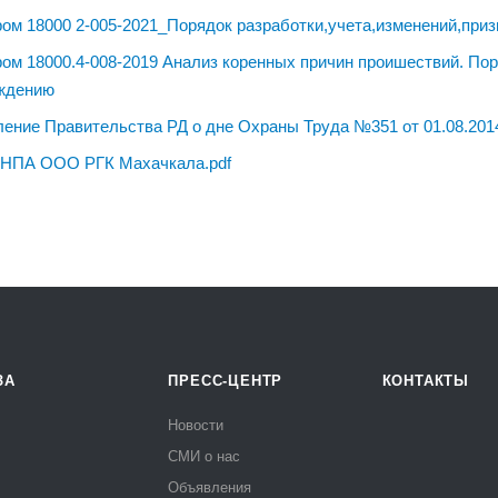
ом 18000 2-005-2021_Порядок разработки,учета,изменений,приз
ом 18000.4-008-2019 Анализ коренных причин проишествий. Пор
ждению
ение Правительства РД о дне Охраны Труда №351 от 01.08.2014
 НПА ООО РГК Махачкала.pdf
ЗА
ПРЕСС-ЦЕНТР
КОНТАКТЫ
Новости
СМИ о нас
Объявления