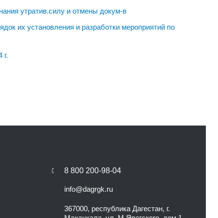
нания утратив.силу и отмены докум-в
ядок их установления и разработки мероприятий по
 г.
8 800 200-98-04
info@dagrgk.ru
367000, республика Дагестан, г.
Махачкала, ул. М.Ярагского, дом 1