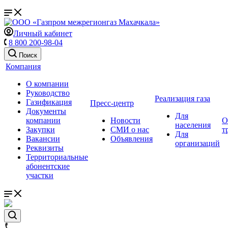
Личный кабинет
8 800 200-98-04
Поиск
Компания
О компании
Руководство
Реализация газа
Газификация
Пресс-центр
Документы
Для
компании
Новости
О
населения
Закупки
СМИ о нас
т
Для
Вакансии
Объявления
организаций
Реквизиты
Территориальные
абонентские
участки