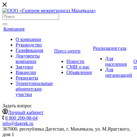
Компания
О компании
Руководство
Реализация газа
Газификация
Пресс-центр
Документы
Для
компании
Новости
О
населения
Закупки
СМИ о нас
т
Для
Вакансии
Объявления
организаций
Реквизиты
Территориальные
абонентские
участки
Задать вопрос
Личный кабинет
8 800 200-98-04
info@dagrgk.ru
367000, республика Дагестан, г. Махачкала, ул. М.Ярагского,
дом 1