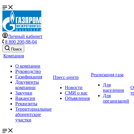
Личный кабинет
8 800 200-98-04
Поиск
Компания
О компании
Руководство
Реализация газа
Газификация
Пресс-центр
Документы
Для
компании
Новости
О
населения
Закупки
СМИ о нас
т
Для
Вакансии
Объявления
организаций
Реквизиты
Территориальные
абонентские
участки