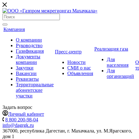
Компания
О компании
Руководство
Реализация газа
Газификация
Пресс-центр
Документы
Для
компании
Новости
О
населения
Закупки
СМИ о нас
т
Для
Вакансии
Объявления
организаций
Реквизиты
Территориальные
абонентские
участки
Задать вопрос
Личный кабинет
8 800 200-98-04
info@dagrgk.ru
367000, республика Дагестан, г. Махачкала, ул. М.Ярагского,
дом 1