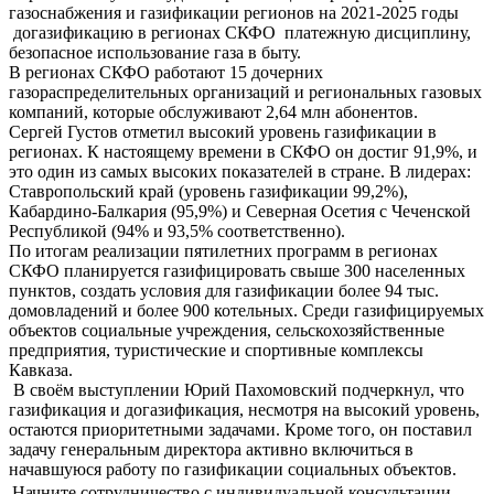
газоснабжения и газификации регионов на 2021-2025 годы
догазификацию в регионах СКФО платежную дисциплину,
безопасное использование газа в быту.
В регионах СКФО работают 15 дочерних
газораспределительных организаций и региональных газовых
компаний, которые обслуживают 2,64 млн абонентов.
Сергей Густов отметил высокий уровень газификации в
регионах. К настоящему времени в СКФО он достиг 91,9%, и
это один из самых высоких показателей в стране. В лидерах:
Ставропольский край (уровень газификации 99,2%),
Кабардино-Балкария (95,9%) и Северная Осетия с Чеченской
Республикой (94% и 93,5% соответственно).
По итогам реализации пятилетних программ в регионах
СКФО планируется газифицировать свыше 300 населенных
пунктов, создать условия для газификации более 94 тыс.
домовладений и более 900 котельных. Среди газифицируемых
объектов социальные учреждения, сельскохозяйственные
предприятия, туристические и спортивные комплексы
Кавказа.
В своём выступлении Юрий Пахомовский подчеркнул, что
газификация и догазификация, несмотря на высокий уровень,
остаются приоритетными задачами. Кроме того, он поставил
задачу генеральным директора активно включиться в
начавшуюся работу по газификации социальных объектов.
Начните сотрудничество с индивидуальной консультации