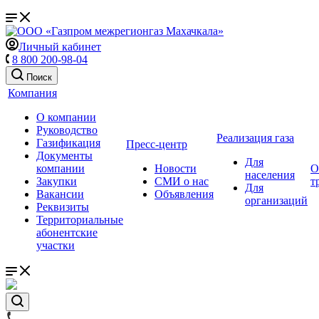
Личный кабинет
8 800 200-98-04
Поиск
Компания
О компании
Руководство
Реализация газа
Газификация
Пресс-центр
Документы
Для
компании
Новости
О
населения
Закупки
СМИ о нас
т
Для
Вакансии
Объявления
организаций
Реквизиты
Территориальные
абонентские
участки