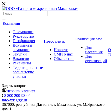
Компания
О компании
Руководство
Реализация газа
Газификация
Пресс-центр
Документы
Для
компании
Новости
О
населения
Закупки
СМИ о нас
т
Для
Вакансии
Объявления
организаций
Реквизиты
Территориальные
абонентские
участки
Задать вопрос
Личный кабинет
8 800 200-98-04
info@dagrgk.ru
367000, республика Дагестан, г. Махачкала, ул. М.Ярагского,
дом 1