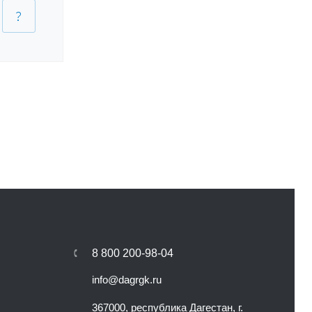
8 800 200-98-04
info@dagrgk.ru
367000, республика Дагестан, г.