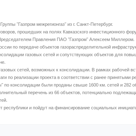
руппы "Газпром межрегионгаз" из г. Санкт-Петербург.
говоров, прошедших на полях Кавказского инвестиционного фору
 Председателем Правления ПАО "Газпром" Алексеем Миллером.
оссии по передаче объектов газораспределительной инфрастру
консолидации газовых сетей и сопутствующих объектов для пов
не.
газовых сетей, возможных к консолидации. В рамках рабочей в
ги по реализации проекта в соответствии с ранее принятыми р
ы" по консолидации были проданы свыше 1600 км. сетей и 282 о
олнительный перечень из 66 объектов, потенциально подлежащ
тей.
т республики и пойдут на финансирование социальных инициат