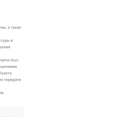
ма, а также
ктуры в
ышения
стречи был
ешениями.
бъекта
их передаче
ив.