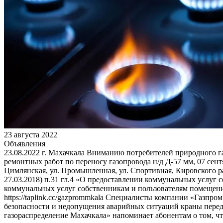
23 августа 2022
Объявления
23.08.2022 г. Махачкала Вниманию потребителей природного га
ремонтных работ по переносу газопровода н/д Д-57 мм, 07 сентя
Цимлянская, ул. Промышленная, ул. Спортивная, Кировского р
27.03.2018) п.31 гл.4 «О предоставлении коммунальных услуг
коммунальных услуг собственникам и пользователям пом
https://taplink.cc/gazprommkala Специалисты компании «Газпр
безопасности и недопущения аварийных ситуаций краны пере
газораспределение Махачкала» напоминает абонентам о том, чт