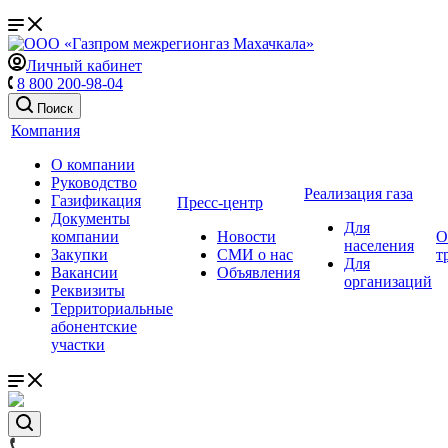
Личный кабинет
8 800 200-98-04
Поиск
Компания
О компании
Руководство
Реализация газа
Газификация
Пресс-центр
Документы
Для
компании
Новости
О
населения
Закупки
СМИ о нас
т
Для
Вакансии
Объявления
организаций
Реквизиты
Территориальные
абонентские
участки