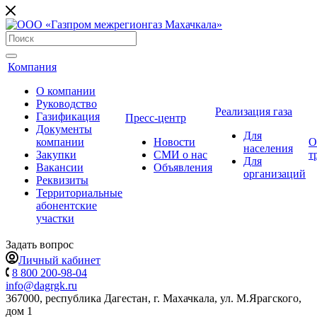
Компания
О компании
Руководство
Реализация газа
Газификация
Пресс-центр
Документы
Для
компании
Новости
О
населения
Закупки
СМИ о нас
т
Для
Вакансии
Объявления
организаций
Реквизиты
Территориальные
абонентские
участки
Задать вопрос
Личный кабинет
8 800 200-98-04
info@dagrgk.ru
367000, республика Дагестан, г. Махачкала, ул. М.Ярагского,
дом 1