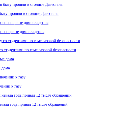
быту прошли в столице Дагестана
ены первые домовладения
о студентами по теме газовой безопасности
е дома
чений к газу
ачала года принял 12 тысяч обращений